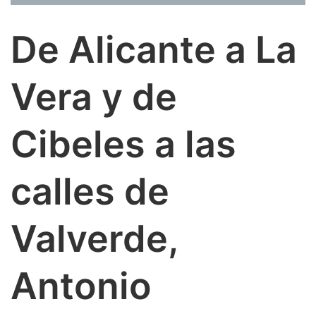
y
La
De Alicante a La
Vera
se
fortalece
Vera y de
para
el
actor
Cibeles a las
calles de
Valverde,
Antonio