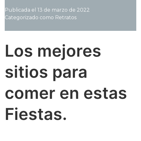
cine
Publicada el
13 de marzo de 2022
Luis
Categorizado como
Retratos
Guridi
apuesta
todo
a
Los mejores
La
Vera
sitios para
comer en estas
Fiestas.