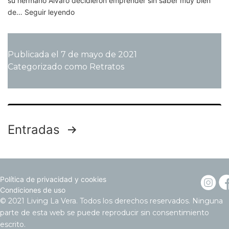
su hermano Álvaro decidieron emprender sin saber muy bien
De
de…
Seguir leyendo
El
Ganso
a
Publicada el
7 de mayo de 2021
La
Categorizado como
Retratos
Vera:
Clemente
Cebrián.
Paginación
Entradas
de
Política de privacidad y cookies
Condiciones de uso
entradas
© 2021 Living La Vera. Todos los derechos reservados. Ninguna
parte de esta web se puede reproducir sin consentimiento
escrito.