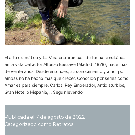
El arte dramático y La Vera entraron casi de forma simultánea
en la vida del actor Alfonso Bassave (Madrid, 1979), hace más
de veinte años. Desde entonces, su conocimiento y amor por
ambas no ha hecho más que crecer. Conocido por series como
Amar es para siempre, Carlos, Rey Emperador, Antidisturbios,
Alfonso
Gran Hotel o Hispania,…
Seguir leyendo
Bassave:
El
lazo
Publicada el
7 de agosto de 2022
entre
Categorizado como
Retratos
el
cine