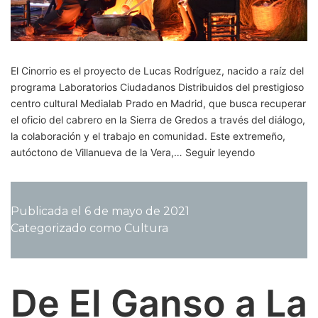
El Cinorrio es el proyecto de Lucas Rodríguez, nacido a raíz del
programa Laboratorios Ciudadanos Distribuidos del prestigioso
centro cultural Medialab Prado en Madrid, que busca recuperar
el oficio del cabrero en la Sierra de Gredos a través del diálogo,
la colaboración y el trabajo en comunidad. Este extremeño,
El
autóctono de Villanueva de la Vera,…
Seguir leyendo
Cinorrio:
arte
y
Publicada el
6 de mayo de 2021
activismo
Categorizado como
Cultura
para
reivindicar
el
pastoreo
De El Ganso a La
de
cabras.