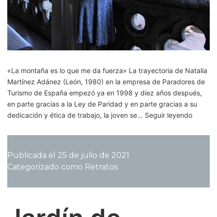
«La montaña es lo que me da fuerza» La trayectoria de Natalia
Martínez Adánez (León, 1980) en la empresa de Paradores de
Turismo de España empezó ya en 1998 y diez años después,
en parte gracias a la Ley de Paridad y en parte gracias a su
Natalia
dedicación y ética de trabajo, la joven se…
Seguir leyendo
Martíne
Adánez
de
Publicada el
25 de julio de 2021
chica
Categorizado como
Retratos
de
ciudad
a
ditecto
más