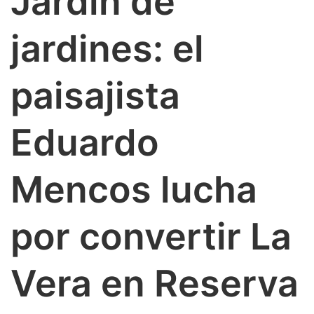
Jardín de
joven
del
jardines: el
Parador
de
Jarandil
paisajista
Eduardo
Mencos lucha
por convertir La
Vera en Reserva