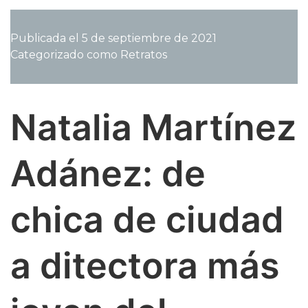
Almodóvar
en
Publicada el
5 de septiembre de 2021
La
Categorizado como
Retratos
Vera:
Israel
Elejalde
redescubre
Natalia Martínez
su
amor
por
Adánez: de
el
bosque.
chica de ciudad
a ditectora más