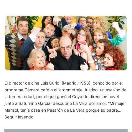
décima
edición
de
Tejiendo
la
Calle
El director de cine Luis Guridi (Madrid, 1958), conocido por el
programa Cámera café o el largometraje Justino, un asesino de
la tercera edad, por el que ganó el Goya de dirección novel
junto a Saturnino García, descubrió La Vera por amor. “Mi mujer,
Marisol, tenía casa en Pasarón de La Vera porque su padre…
El
Seguir leyendo
director
de