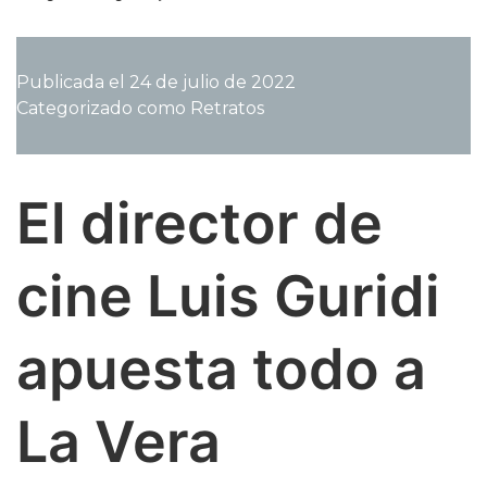
Alicante
a
La
Publicada el
24 de julio de 2022
Vera
Categorizado como
Retratos
y
de
Cibeles
a
El director de
las
calles
de
cine Luis Guridi
Valverde,
Antonio
Alvarado
apuesta todo a
ilumina
con
su
La Vera
diseño
la