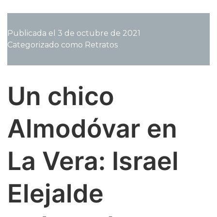
yeguada
de
Ana
Publicada el
3 de octubre de 2021
Beca
Categorizado como
Retratos
cría
a
sus
caballos
Un chico
con
los
pastos
Almodóvar en
y
la
magia
La Vera: Israel
de
La
Vera.
Elejalde