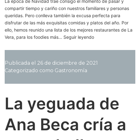
La época de Navidad trae consigo el momento de pasar y
compartir tiempo y cariño con nuestros familiares y personas
queridas. Pero conlleva también la excusa perfecta para
disfrutar de las más exquisitas comidas y platos del año. Por
ello, hemos reunido una lista de los mejores restaurantes de La
Los
Vera, para los foodies más…
Seguir leyendo
mejores
sitios
para
Publicada el
26 de diciembre de 2021
comer
Categorizado como
Gastronomía
en
estas
Fiestas.
La yeguada de
Ana Beca cría a