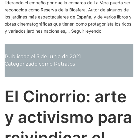
liderando el empeño por que la comarca de La Vera pueda ser
reconocida como Reserva de la Biosfera. Autor de algunos de
los jardines más espectaculares de España, y de varios libros y
obras cinematográficas que tienen como protagonista los ricos
Jardín
y variados jardines nacionales,…
Seguir leyendo
de
jardines:
el
Publicada el
5 de junio de 2021
paisajista
Categorizado como
Retratos
Eduardo
Mencos
lucha
por
El Cinorrio: arte
convertir
La
Vera
y activismo para
en
Reserva
de
reivindicar el
la