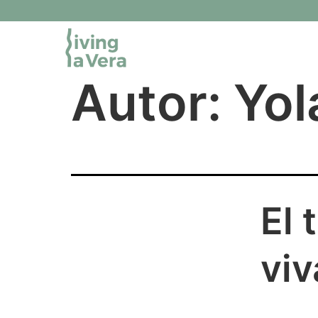
Autor:
Yol
El 
viv