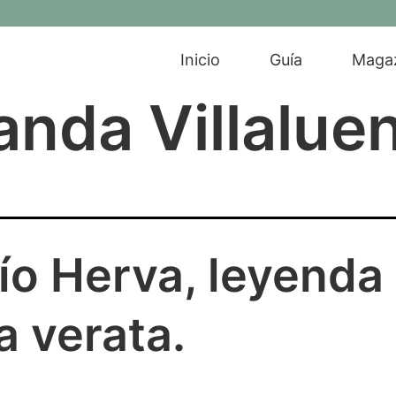
Inicio
Guía
Maga
anda Villalue
tío Herva, leyenda
a verata.