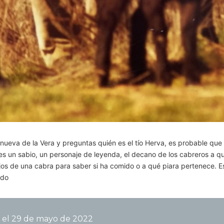
lanueva de la Vera y preguntas quién es el tío Herva, es probable que 
s un sabio, un personaje de leyenda, el decano de los cabreros a q
ojos de una cabra para saber si ha comido o a qué piara pertenece. 
El
ndo
tío
Herva,
leyenda
 el
29 de mayo de 2022
viva