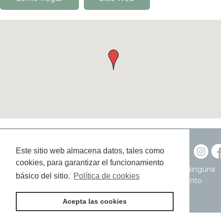
Política de privacidad y cookies
Este sitio web almacena datos, tales como
Condiciones de uso
cookies, para garantizar el funcionamiento
© 2021 Living La Vera. Todos los derechos reservados. Ninguna
básico del sitio.
Política de cookies
parte de esta web se puede reproducir sin consentimiento
escrito.
Acepta las cookies